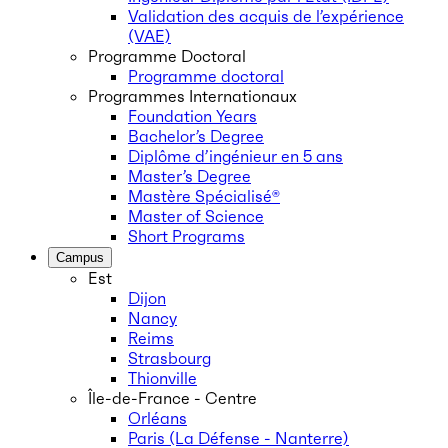
Validation des acquis de l’expérience
(VAE)
Programme Doctoral
Programme doctoral
Programmes Internationaux
Foundation Years
Bachelor’s Degree
Diplôme d’ingénieur en 5 ans
Master’s Degree
Mastère Spécialisé®
Master of Science
Short Programs
Campus
Est
Dijon
Nancy
Reims
Strasbourg
Thionville
Île-de-France - Centre
Orléans
Paris (La Défense - Nanterre)