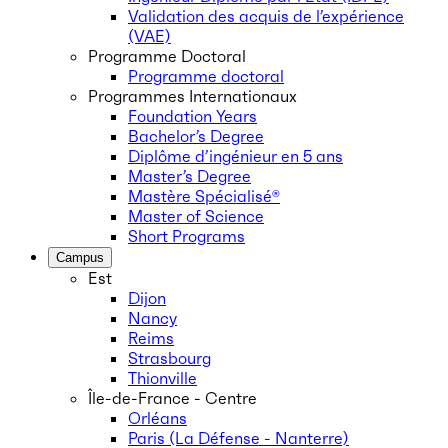
Validation des acquis de l’expérience
(VAE)
Programme Doctoral
Programme doctoral
Programmes Internationaux
Foundation Years
Bachelor’s Degree
Diplôme d’ingénieur en 5 ans
Master’s Degree
Mastère Spécialisé®
Master of Science
Short Programs
Campus
Est
Dijon
Nancy
Reims
Strasbourg
Thionville
Île-de-France - Centre
Orléans
Paris (La Défense - Nanterre)