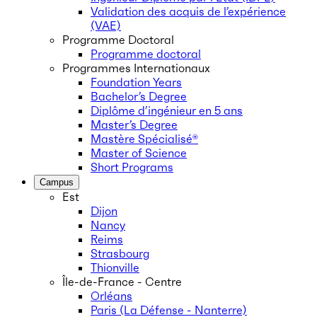
Validation des acquis de l’expérience
(VAE)
Programme Doctoral
Programme doctoral
Programmes Internationaux
Foundation Years
Bachelor’s Degree
Diplôme d’ingénieur en 5 ans
Master’s Degree
Mastère Spécialisé®
Master of Science
Short Programs
Campus
Est
Dijon
Nancy
Reims
Strasbourg
Thionville
Île-de-France - Centre
Orléans
Paris (La Défense - Nanterre)