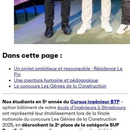
Dans cette page :
Un projet ambitieux et responsable : Résidence Le
Pin
Une aventure humaine et pédagogique
Le concours Les Génies de la Construction
Nos étudiants en 5ᵉ année du
Cursus ingénieur BTP
–
option bâtiment de notre
école d’ingénieurs à Strasbourg
ont représenté leur établissement lors de la finale
nationale du concours Les Génies de la Construction
2025, en
décrochant la 2ᵉ place de la catégorie SUP