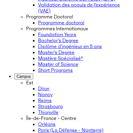
Validation des acquis de l’expérience
(VAE)
Programme Doctoral
Programme doctoral
Programmes Internationaux
Foundation Years
Bachelor’s Degree
Diplôme d’ingénieur en 5 ans
Master’s Degree
Mastère Spécialisé®
Master of Science
Short Programs
Campus
Est
Dijon
Nancy
Reims
Strasbourg
Thionville
Île-de-France - Centre
Orléans
Paris (La Défense - Nanterre)